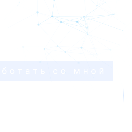
аботать со мной
На рынке с 2013 года