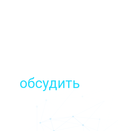
О нас
Отзывы
Контакты
ете
обсудить
:
 в поисковых системах