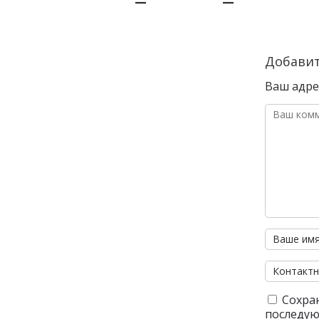
Добави
Ваш адрес
Сохран
последую